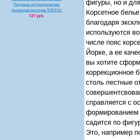
фигуры, но и дл
Подушка ортопедическая
латексная косточка TOP210
,
Корсетное белье
727 руб.
благодаря экскл
используются во
числе пояс корс
Йорке, а ее кач
вы хотите сформ
коррекционное б
столь лестные о
совершентсвован
справляется с о
формированием 
садится по фигу
Это, например п