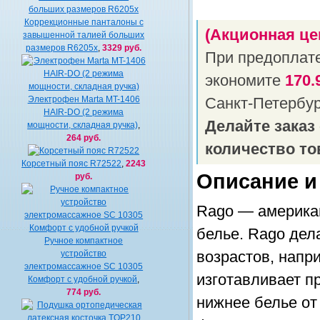
Коррекционные панталоны с
(Акционная це
завышенной талией больших
размеров R6205x
,
3329 руб.
При предоплат
экономите
170.
Электрофен Marta MT-1406
Санкт-Петербу
HAIR-DO (2 режима
Делайте заказ
мощности, складная ручка)
,
264 руб.
количество то
Корсетный пояс R72522
,
2243
Описание и
руб.
Rago — американ
белье. Rago дел
Ручное компактное
устройство
возрастов, напр
электромассажное SC 10305
изготавливает п
Комфорт с удобной ручкой
,
774 руб.
нижнее белье от