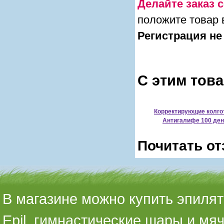
Делайте заказ с
положите товар 
Регистрация не
С этим тов
Корректирующие колго
Антигалифе 100 ден
Почитать от
В магазине можно купить эпилято
Epil, гимнастические шары и мя