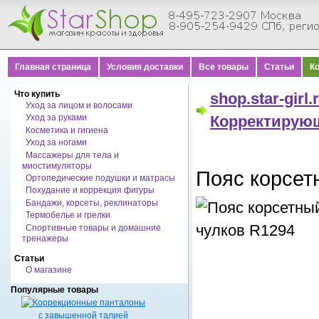
Главная страница
Условия доставки
Все товары
Статьи
К
Что купить
shop.star-girl.
Уход за лицом и волосами
Уход за руками
Корректирую
Косметика и гигиена
Уход за ногами
Массажеры для тела и
миостимуляторы
Пояс корсет
Ортопедические подушки и матрасы
Похудание и коррекция фигуры
Бандажи, корсеты, реклинаторы
Термобелье и грелки
Спортивные товары и домашние
тренажеры
Статьи
О магазине
Популярные товары