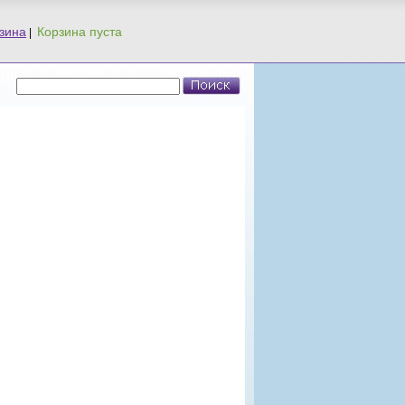
зина
|