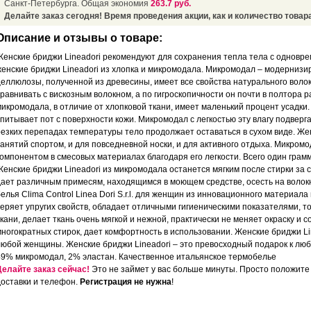
Санкт-Петербурга. Общая экономия
263.7 руб.
Делайте заказ сегодня! Время проведения акции, как и количество товара
Описание и отзывы о товаре:
Женские бриджи Lineadori рекомендуют для сохранения тепла тела с одновр
женские бриджи Lineadori из хлопка и микромодала. Микромодал – модернизи
целлюлозы, полученной из древесины, имеет все свойства натурального волок
сравнивать с вискозным волокном, а по гигроскопичности он почти в полтора р
микромодала, в отличие от хлопковой ткани, имеет маленький процент усадки
впитывает пот с поверхности кожи. Микромодал с легкостью эту влагу подверг
резких перепадах температуры тело продолжает оставаться в сухом виде. Жен
занятий спортом, и для повседневной носки, и для активного отдыха. Микро
компонентом в смесовых материалах благодаря его легкости. Всего один грам
Женские бриджи Lineadori из микромодала останется мягким после стирки за с
дает различным примесям, находящимся в моющем средстве, осесть на волок
елья Clima Control Linea Dori S.r.l. для женщин из инновационного материала 
теряет упругих свойств, обладает отличными гигиеническими показателями, то
кани, делает ткань очень мягкой и нежной, практически не меняет окраску и с
многократных стирок, дает комфортность в использовании. Женские бриджи Li
любой женщины. Женские бриджи Lineadori – это превосходный подарок к любо
49% микромодал, 2% эластан. Качественное итальянское термобелье
Делайте заказ сейчас!
Это не займет у вас больше минуты. Просто положите 
доставки и телефон.
Регистрация не нужна
!