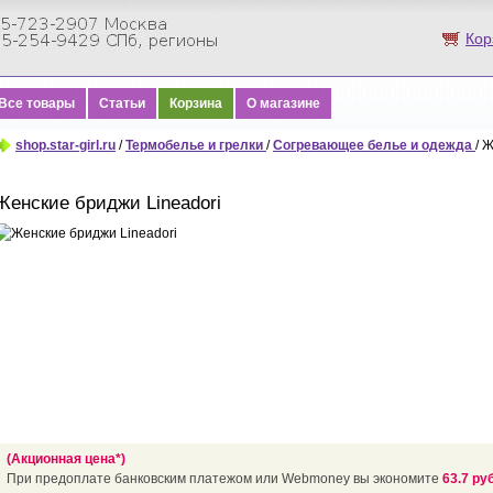
Кор
Все товары
Статьи
Корзина
О магазине
shop.star-girl.ru
/
Термобелье и грелки
/
Согревающее белье и одежда
/ 
Женские бриджи Lineadori
(Акционная цена*)
При предоплате банковским платежом или Webmoney вы экономите
63.7 руб