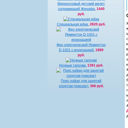
Мериносовый детский жилет
согревающий Жирафа
,
1440
руб.
Специальная юбка
,
2820 руб.
Фен электрический Ремингтон
D-1001 с ионизацией
,
1889
руб.
Ночные тапочки
,
1391 руб.
б
Пояс vulkan для занятий
спортом (унисекс)
,
366 руб.
т