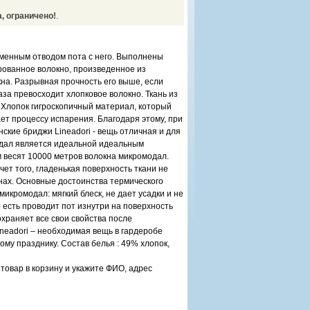
, ограничено!
.
еменным отводом пота с него. Выполнены
рованное волокно, произведенное из
на. Разрывная прочность его выше, если
аза превосходит хлопковое волокно. Ткань из
. Хлопок гигроскопичный материал, который
ает процессу испарения. Благодаря этому, при
ские бриджи Lineadori - вещь отличная и для
модал является идеальной идеальным
м весят 10000 метров волокна микромодал.
чет того, гладенькая поверхность ткани не
нах. Основные достоинства термического
микромодал: мягкий блеск, не дает усадки и не
 есть проводит пот изнутри на поверхность
охраняет все свои свойства после
neadori – необходимая вещь в гардеробе
му празднику. Состав белья : 49% хлопок,
товар в корзину и укажите ФИО, адрес