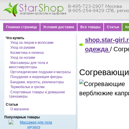
Главная страница
Условия доставки
Все товары
Статьи
К
Что купить
shop.star-girl.
Уход за лицом и волосами
Уход за руками
одежда
/ Сог
Косметика и гигиена
Уход за ногами
Массажеры для тела и
миостимуляторы
Согревающи
Ортопедические подушки и матрасы
Похудание и коррекция фигуры
Бандажи, корсеты, реклинаторы
Термобелье и грелки
Спортивные товары и домашние
тренажеры
Статьи
О магазине
Популярные товары