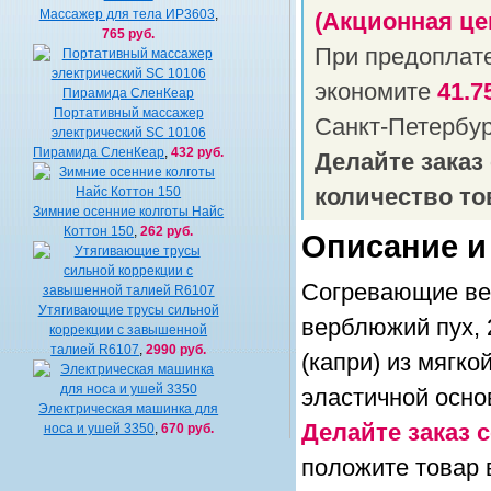
Массажер для тела ИР3603
,
(Акционная це
765 руб.
При предоплат
экономите
41.7
Портативный массажер
Санкт-Петербу
электрический SC 10106
Пирамида СленКеар
,
432 руб.
Делайте заказ
количество то
Зимние осенние колготы Найс
Коттон 150
,
262 руб.
Описание и
Согревающие вер
Утягивающие трусы cильной
верблюжий пух, 
коррекции с завышенной
талией R6107
,
2990 руб.
(капри) из мягко
эластичной основ
Электрическая машинка для
Делайте заказ с
носа и ушей 3350
,
670 руб.
положите товар 