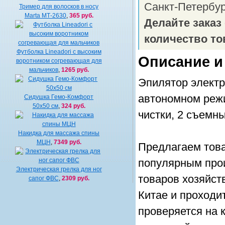
Санкт-Петербу
Тример для волосков в носу
Marta МТ-2630
,
365 руб.
Делайте заказ
количество то
Футболка Lineadori с высоким
Описание и
воротником согревающая для
мальчиков
,
1265 руб.
Эпилятор электр
автономном режи
Сидушка Гемо-Комфорт
50х50 см
,
324 руб.
чистки, 2 съемны
Накидка для массажа спины
МЦН
,
7349 руб.
Предлагаем това
популярным прои
Электрическая грелка для ног
товаров хозяйст
сапог ФВС
,
2309 руб.
Китае и проходи
проверяется на 