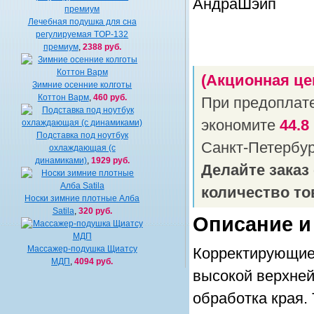
Лечебная подушка для сна
регулируемая TOP-132
премиум
,
2388 руб.
(Акционная це
Зимние осенние колготы
Коттон Варм
,
460 руб.
При предоплат
экономите
44.8
Подставка под ноутбук
Санкт-Петербу
охлаждающая (с
динамиками)
,
1929 руб.
Делайте заказ
количество то
Носки зимние плотные Алба
Satila
,
320 руб.
Описание и
Массажер-подушка Щиатсу
Корректирующие
МДП
,
4094 руб.
высокой верхней 
обработка края.