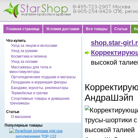
Главная страница
Условия доставки
Все товары
Статьи
К
Что купить
shop.star-girl.
Уход за лицом и волосами
Уход за руками
Корректирую
Косметика и гигиена
высокой тали
Уход за ногами
Массажеры для тела и
миостимуляторы
Ортопедические подушки и матрасы
Похудание и коррекция фигуры
Корректирую
Бандажи, корсеты, реклинаторы
Термобелье и грелки
АндраШэйп
Спортивные товары и домашние
тренажеры
Статьи
О магазине
Популярные товары