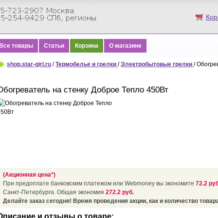
Кор
Все товары
Статьи
Корзина
О магазине
shop.star-girl.ru
/
Термобелье и грелки
/
Электробытовые грелки
/ Обогре
Обогреватель на стенку Доброе Тепло 450Вт
(Акционная цена*)
При предоплате банковским платежом или Webmoney вы экономите
72.2 руб
Санкт-Петербурга. Общая экономия
272.2 руб.
Делайте заказ сегодня! Время проведения акции, как и количество товара
Описание и отзывы о товаре: