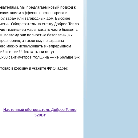
евателями. Мы предлагаем новый подход к
 сочетанием эффективности нагрева и
еру, гараж или загородный дом. Высокое
стик. Обогреватель на стенку Доброе Тепло
будет излишней жары, как это часто бывает с
и, поэтому они полностью безопасны, их
троэнергию, а также ему не страшна
его можно использовать в непрерывном
й и тонкий! Цвета ткани могут
5x50 сантиметров, толщина — не больше 3-х
товар в корзину и укажите ФИО, адрес
Настенный обогреватель Доброе Тепло
520Вт