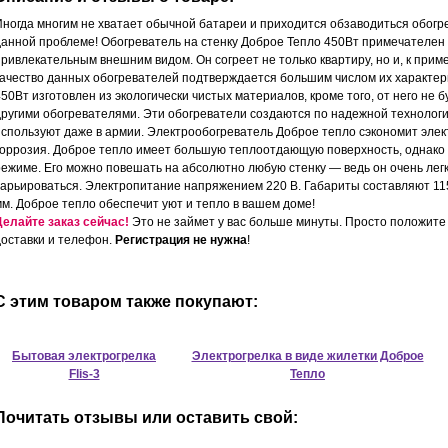
Иногда многим не хватает обычной батареи и приходится обзаводиться обогр
данной проблеме! Обогреватель на стенку Доброе Тепло 450Вт примечателен
привлекательным внешним видом. Он согреет не только квартиру, но и, к прим
качество данных обогревателей подтверждается большим числом их характери
50Вт изготовлен из экологически чистых материалов, кроме того, от него не 
другими обогревателями. Эти обогреватели создаются по надежной технологи
используют даже в армии. Электрообогреватель Доброе тепло сэкономит элек
коррозия. Доброе тепло имеет большую теплоотдающую поверхность, однако 
режиме. Его можно повешать на абсолютно любую стенку — ведь он очень легки
варьироваться. Электропитание напряжением 220 В. Габариты составляют 11
мм. Доброе тепло обеспечит уют и тепло в вашем доме!
Делайте заказ сейчас!
Это не займет у вас больше минуты. Просто положите 
доставки и телефон.
Регистрация не нужна
!
С этим товаром также покупают:
Бытовая электрогрелка
Электрогрелка в виде жилетки Доброе
Flis-3
Тепло
Почитать отзывы или оставить свой: