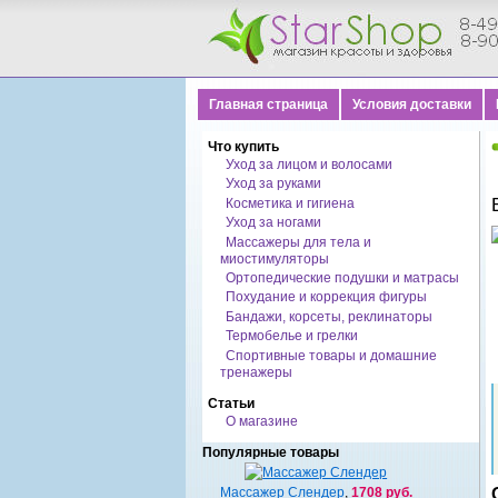
Главная страница
Условия доставки
Что купить
Уход за лицом и волосами
Уход за руками
Косметика и гигиена
Уход за ногами
Массажеры для тела и
миостимуляторы
Ортопедические подушки и матрасы
Похудание и коррекция фигуры
Бандажи, корсеты, реклинаторы
Термобелье и грелки
Спортивные товары и домашние
тренажеры
Статьи
О магазине
Популярные товары
Массажер Слендер
,
1708 руб.