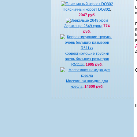
Поясничный корсет DO802
,
2047 руб.
Зеркальце 2649 хром
,
774
руб.
Корректирующие трусики
очень больших размеров
R511xx
,
1905 руб.
Массажная накидка для
кресла
,
14600 руб.