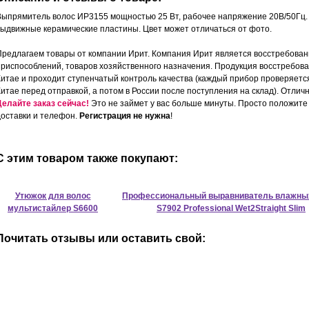
Выпрямитель волос ИР3155 мощностью 25 Вт, рабочее напряжение 20В/50Гц. Т
выдвижные керамические пластины. Цвет может отличаться от фото.
Предлагаем товары от компании Ирит. Компания Ирит является восстребован
приспособлений, товаров хозяйственного назначения. Продукция восстребова
Китае и проходит ступенчатый контроль качества (каждый прибор проверяется
Китае перед отправкой, а потом в России после поступления на склад). Отлич
Делайте заказ сейчас!
Это не займет у вас больше минуты. Просто положите 
доставки и телефон.
Регистрация не нужна
!
С этим товаром также покупают:
Утюжок для волос
Профессиональный выравниватель влажны
мультистайлер S6600
S7902 Professional Wet2Straight Slim
Почитать отзывы или оставить свой: