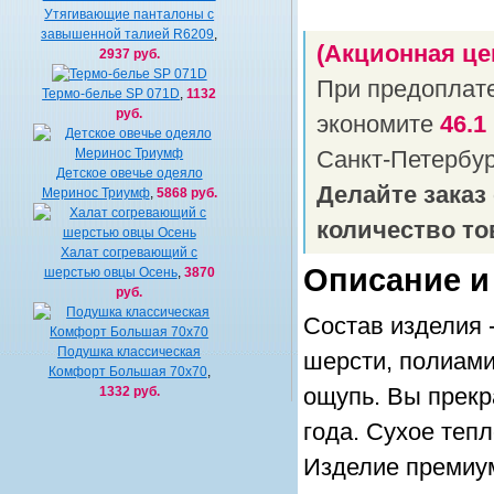
Утягивающие панталоны с
завышенной талией R6209
,
(Акционная це
2937 руб.
При предоплат
Термо-белье SP 071D
,
1132
руб.
экономите
46.1
Санкт-Петербу
Детское овечье одеяло
Делайте заказ
Меринос Триумф
,
5868 руб.
количество то
Халат согревающий c
Описание и
шерстью овцы Осень
,
3870
руб.
Состав изделия 
Подушка классическая
шерсти, полиами
Комфорт Большая 70х70
,
1332 руб.
ощупь. Вы прекр
года. Сухое теп
Изделие премиум