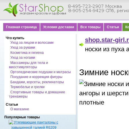
Главная страница
Условия доставки
Все товары
Статьи
К
Что купить
shop.star-girl.
Уход за лицом и волосами
Уход за руками
носки из пуха
Косметика и гигиена
Уход за ногами
Массажеры для тела и
миостимуляторы
Зимние носк
Ортопедические подушки и матрасы
Похудание и коррекция фигуры
Бандажи, корсеты, реклинаторы
Термобелье и грелки
Спортивные товары и домашние
тренажеры
Статьи
О магазине
Популярные товары