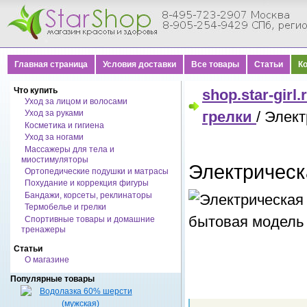
Главная страница
Условия доставки
Все товары
Статьи
К
Что купить
shop.star-girl.
Уход за лицом и волосами
Уход за руками
грелки
/ Элек
Косметика и гигиена
Уход за ногами
Массажеры для тела и
миостимуляторы
Электрическ
Ортопедические подушки и матрасы
Похудание и коррекция фигуры
Бандажи, корсеты, реклинаторы
Термобелье и грелки
Спортивные товары и домашние
тренажеры
Статьи
О магазине
Популярные товары