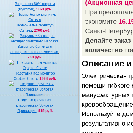
(Акционная це
Водолазка 60% шерсти
(мужская)
,
1168 руб.
При предоплат
экономите
16.1
Термо-белье гарнитур
Санкт-Петербу
Сатила
,
2360 руб.
Делайте заказ
Вакумные банки для
количество то
антицеллюлитного массажа
,
200 руб.
Описание и
Подставка под монитор
Электрическая г
Оффис Сьютс
,
1954 руб.
помощи гибкого 
мануфактурных м
Подушка гречневая
кровообращение,
классическая Золотая
Пропорция
,
515 руб.
Используйте дом
результативно и
хворях.