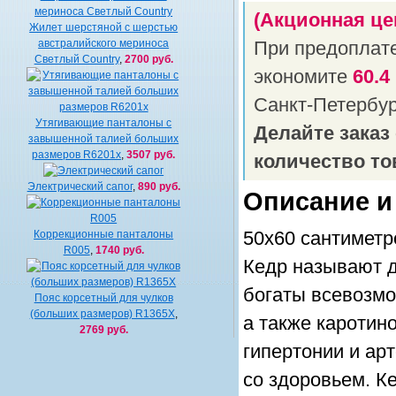
(Акционная це
Жилет шерстяной c шерстью
австралийского мериноса
При предоплат
Светлый Country
,
2700 руб.
экономите
60.4
Санкт-Петербу
Утягивающие панталоны с
Делайте заказ
завышенной талией больших
размеров R6201x
,
3507 руб.
количество то
Электрический сапог
,
890 руб.
Описание и
Коррекционные панталоны
50x60 сантиметр
R005
,
1740 руб.
Кедр называют 
богаты всевозмож
Пояс корсетный для чулков
(больших размеров) R1365X
,
а также каротин
2769 руб.
гипертонии и ар
со здоровьем. К