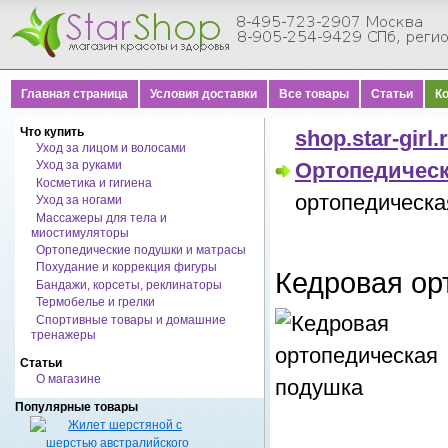
Главная страница
Условия доставки
Все товары
Статьи
К
Что купить
shop.star-girl.
Уход за лицом и волосами
Уход за руками
Ортопедичес
Косметика и гигиена
ортопедическа
Уход за ногами
Массажеры для тела и
миостимуляторы
Ортопедические подушки и матрасы
Похудание и коррекция фигуры
Кедровая ор
Бандажи, корсеты, реклинаторы
Термобелье и грелки
Спортивные товары и домашние
тренажеры
Статьи
О магазине
Популярные товары