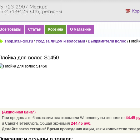
Кор
Все товары
Статьи
Корзина
О магазине
shop.star-girl.ru
/
Уход за лицом и волосами
/
Выпрямители волос
/ Плой
Плойка для волос S1450
(Акционная цена*)
При предоплате банковским платежом или Webmoney вы экономите
44.45 р
и Санкт-Петербурга. Общая экономия
244.45 руб.
Делайте заказ сегодня! Время проведения акции, как и количество товара
Описание и отзывы о товаре: