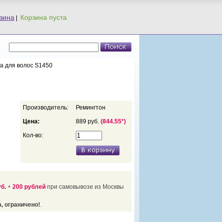
зина
|
ка для волос S1450
Производитель:
Ремингтон
Цена:
889 руб.
(844.55*)
Кол-во:
уб.
+
200 рублей
при самовывозе из Москвы
, ограничено!
.