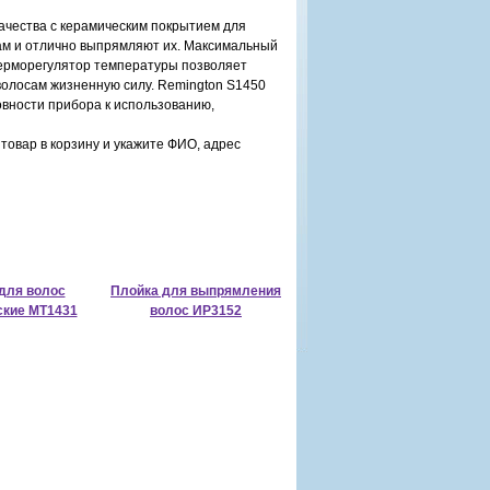
ачества с керамическим покрытием для
ам и отлично выпрямляют их. Максимальный
 Терморегулятор температуры позволяет
волосам жизненную силу. Remington S1450
овности прибора к использованию,
товар в корзину и укажите ФИО, адрес
для волос
Плойка для выпрямления
ские MT1431
волос ИР3152