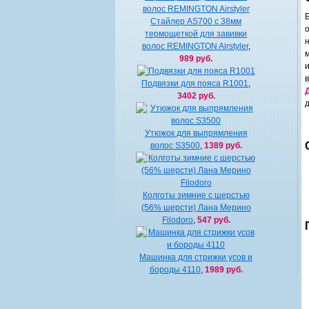
Стайлер AS700 с 38мм
термощеткой для завивки
волос REMINGTON Airstyler
,
989 руб.
Подвязки для пояса R1001
,
3402 руб.
Утюжок для выпрямления
волос S3500
,
1389 руб.
Колготы зимние с шерстью
(56% шерсти) Лана Мерино
Filodoro
,
547 руб.
Машинка для стрижки усов и
бороды 4110
,
1989 руб.