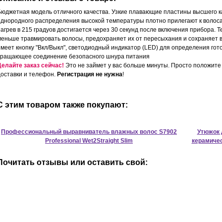
Бюджетная модель отличного качества. Узкие плавающие пластины высшего к
однородного распределения высокой температуры плотно прилегают к волос
нагрев в 215 градуов достигается через 30 секунд после включения прибора.
меньше травмировать волосы, предохраняет их от пересыхания и сохраняет 
имеет кнопку "Вкл/Выкл", светодиодный индикатор (LED) для определения гот
вращающее соединение безопасного шнура питания
Делайте заказ сейчас!
Это не займет у вас больше минуты. Просто положите 
доставки и телефон.
Регистрация не нужна
!
С этим товаром также покупают:
Профессиональный выравниватель влажных волос S7902
Утюжок 
Professional Wet2Straight Slim
керамиче
Почитать отзывы или оставить свой: