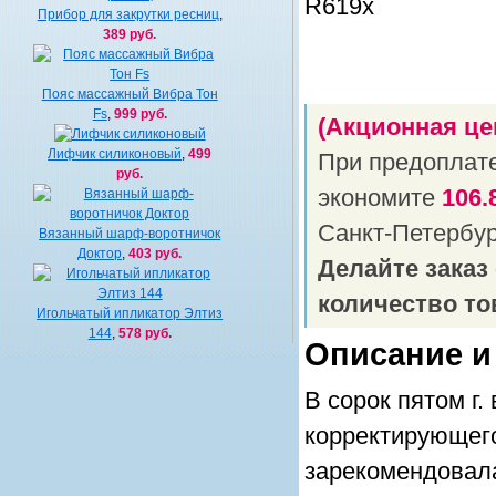
Прибор для закрутки ресниц
,
389 руб.
Пояс массажный Вибра Тон
Fs
,
999 руб.
(Акционная це
Лифчик силиконовый
,
499
При предоплат
руб.
экономите
106.
Санкт-Петербу
Вязанный шарф-воротничок
Доктор
,
403 руб.
Делайте заказ
количество то
Игольчатый ипликатор Элтиз
144
,
578 руб.
Описание и
В сорок пятом г
корректирующего
зарекомендовал