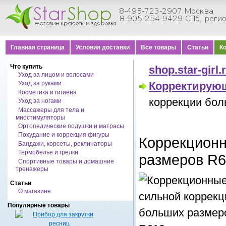
Главная страница
Условия доставки
Все товары
Статьи
К
Что купить
shop.star-girl.
Уход за лицом и волосами
Уход за руками
Корректирую
Косметика и гигиена
коррекции бол
Уход за ногами
Массажеры для тела и
миостимуляторы
Ортопедические подушки и матрасы
Похудание и коррекция фигуры
Коррекционн
Бандажи, корсеты, реклинаторы
Термобелье и грелки
размеров R6
Спортивные товары и домашние
тренажеры
Статьи
О магазине
Популярные товары