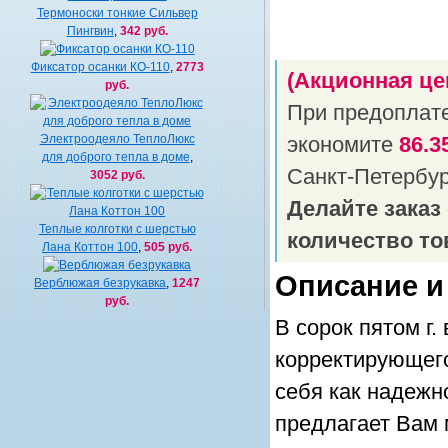
Термоноски тонкие Сильвер
Пингвин
,
342 руб.
Фиксатор осанки КО-110
,
2773
(Акционная це
руб.
При предоплат
Электроодеяло ТеплоЛюкс
экономите
86.3
для доброго тепла в доме
,
Санкт-Петербу
3052 руб.
Делайте заказ
Теплые колготки с шерстью
количество то
Лана Коттон 100
,
505 руб.
Описание и
Верблюжая безрукавка
,
1247
руб.
В сорок пятом г
корректирующего
себя как надежн
предлагает Вам