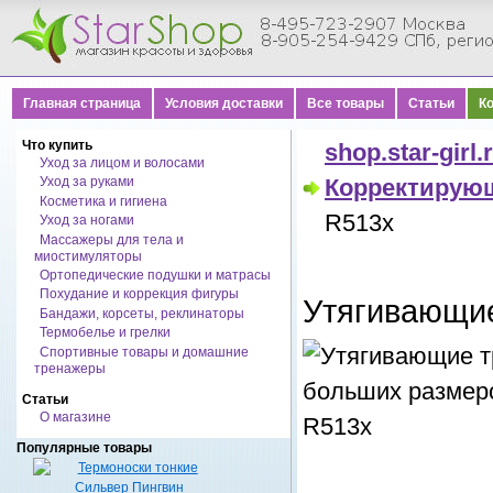
Главная страница
Условия доставки
Все товары
Статьи
К
Что купить
shop.star-girl.
Уход за лицом и волосами
Уход за руками
Корректирую
Косметика и гигиена
R513x
Уход за ногами
Массажеры для тела и
миостимуляторы
Ортопедические подушки и матрасы
Похудание и коррекция фигуры
Утягивающие
Бандажи, корсеты, реклинаторы
Термобелье и грелки
Спортивные товары и домашние
тренажеры
Статьи
О магазине
Популярные товары