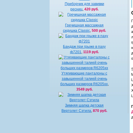
Приборчик для завивки
ресниц
,
420 руб.
Гречишная массажная
сидушка Classic
,
500 руб.
Бандаж при грыже в паху
ф7201
,
1119 руб.
S
Утягивающие панталоны с
M
завышенной талией очень
L
больших размеров R6205xx
,
X
3549 руб.
Ц
Зимняя шапка детская
Вертолет Сэтила
,
870 руб.