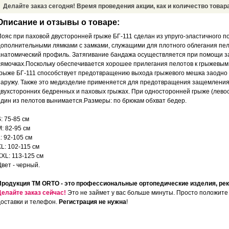
Делайте заказ сегодня! Время проведения акции, как и количество товара
Описание и отзывы о товаре:
Пояс при паховой двусторонней грыже БГ-111 сделан из упруго-эластичного п
дополнительными лямками с замками, служащими для плотного облегания пел
анатомический профиль. Затягивание бандажа осуществляется при помощи зас
лямочках.Поскольку обеспечивается хорошее прилегания пелотов к грыжевым
грыже БГ-111 способствует предотвращению выхода грыжевого мешка заодно
наружу. Также это медизделие применяется для предотвращения защемления
двухсторонних бедренных и паховых грыжах. При односторонней грыже (лево
один из пелотов вынимается.Размеры: по брюкам обхват бедер.
: 75-85 см
: 82-95 см
: 92-105 см
L: 102-115 cм
XXL: 113-125 cм
вет - черный.
Продукция ТМ ORTO - это профессиональные ортопедические изделия, р
Делайте заказ сейчас!
Это не займет у вас больше минуты. Просто положите 
доставки и телефон.
Регистрация не нужна
!