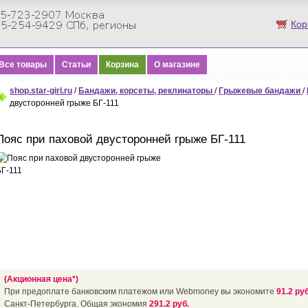
Кор
Все товары
Статьи
Корзина
О магазине
shop.star-girl.ru
/
Бандажи, корсеты, реклинаторы
/
Грыжевые бандажи
/
двусторонней грыже БГ-111
Пояс при паховой двусторонней грыже БГ-111
(Акционная цена*)
При предоплате банковским платежом или Webmoney вы экономите
91.2 руб
Санкт-Петербурга. Общая экономия
291.2 руб.