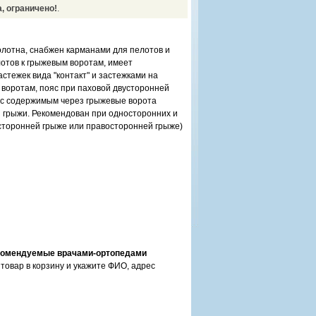
, ограничено!
.
олотна, снабжен карманами для пелотов и
отов к грыжевым воротам, имеет
тежек вида "контакт" и застежками на
 воротам, пояс при паховой двусторонней
 с содержимым через грыжевые ворота
 грыжи. Рекомендован при односторонних и
сторонней грыже или правосторонней грыже)
екомендуемые врачами-ортопедами
товар в корзину и укажите ФИО, адрес