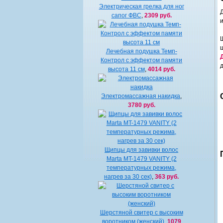
Электрическая грелка для ног
сапог ФВС
,
2309 руб.
Лечебная подушка Темп-
Контрол с эффектом памяти
высота 11 см
,
4014 руб.
Электромассажная накидка
,
3780 руб.
Щипцы для завивки волос
Marta MT-1479 VANITY (2
температурных режима,
нагрев за 30 сек)
,
363 руб.
Шерстяной свитер с высоким
воротником (женский)
,
1079