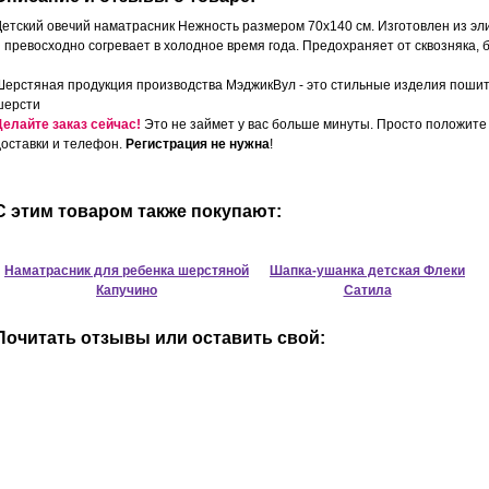
Детский овечий наматрасник Нежность размером 70х140 см. Изготовлен из эл
и превосходно согревает в холодное время года. Предохраняет от сквозняка, 
Шерстяная продукция производства МэджикВул - это стильные изделия поши
шерсти
Делайте заказ сейчас!
Это не займет у вас больше минуты. Просто положите 
доставки и телефон.
Регистрация не нужна
!
С этим товаром также покупают:
Наматрасник для ребенка шерстяной
Шапка-ушанка детская Флеки
Капучино
Сатила
Почитать отзывы или оставить свой: