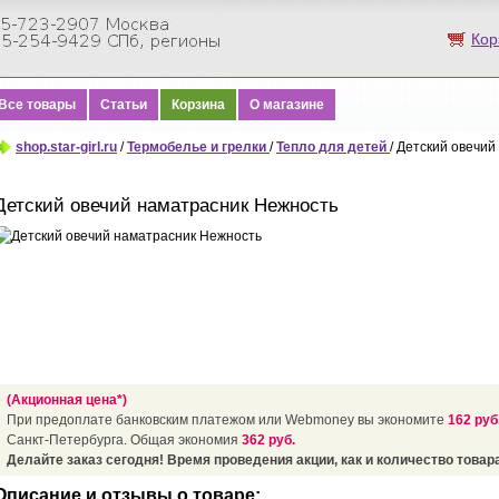
Кор
Все товары
Статьи
Корзина
О магазине
shop.star-girl.ru
/
Термобелье и грелки
/
Тепло для детей
/ Детский овечи
Детский овечий наматрасник Нежность
(Акционная цена*)
При предоплате банковским платежом или Webmoney вы экономите
162 руб
Санкт-Петербурга. Общая экономия
362 руб.
Делайте заказ сегодня! Время проведения акции, как и количество товара
Описание и отзывы о товаре: