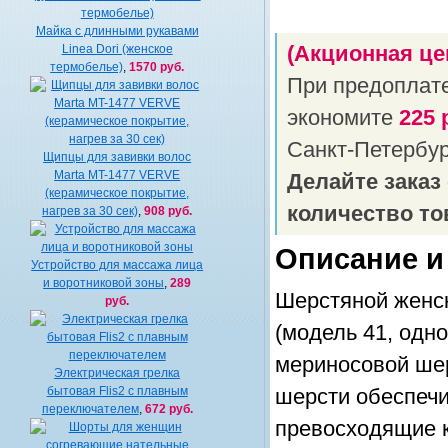
Майка с длинными рукавами
Linea Dori (женское
(Акционная це
термобелье)
,
1570 руб.
При предоплат
экономите
225 
Санкт-Петербу
Щипцы для завивки волос
Marta MT-1477 VERVE
Делайте заказ
(керамическое покрытие,
количество то
нагрев за 30 сек)
,
908 руб.
Описание и
Устройство для массажа лица
и воротниковой зоны
,
289
Шерстяной женск
руб.
(модель 41, одн
мериносовой шер
Электрическая грелка
бытовая Flis2 с плавным
шерсти обеспечи
переключателем
,
672 руб.
превосходящие к