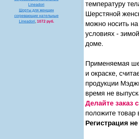
температуру тел
Шорты для женщин
Шерстяной женск
согревающие нательные
Lineadori
,
1072 руб.
можно носить на
условиях - зимо
доме.
Применяемая шер
и окраске, счита
продукции Мэджи
время не выпуск
Делайте заказ с
положите товар 
Регистрация не