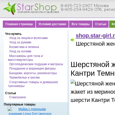
Главная страница
Условия доставки
Все товары
Статьи
К
Что купить
shop.star-girl.
Уход за лицом и волосами
Уход за руками
Шерстяной жен
Косметика и гигиена
Уход за ногами
Массажеры для тела и
миостимуляторы
Шерстяной ж
Ортопедические подушки и матрасы
Похудание и коррекция фигуры
Кантри Тем
Бандажи, корсеты, реклинаторы
Термобелье и грелки
Спортивные товары и домашние
тренажеры
Статьи
О магазине
Популярные товары