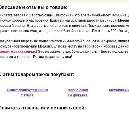
Описание и отзывы о товаре:
Жилетка теплая c шерстью овцы Симфония - это элегантный жилет. Комбинаци
рисунок хорошего настроения. Шьют из натуральной шерсти мериноса. Мерин
породы Мерино. Эта шерсть очень тонкая и прочная. Помимо всего прочего, м
практически невесомая, изящная и необычайно теплая. Плотность 500 г/кв. м.
Натуральная шерсть не подвергаются химической обработке и окраске, являе
Конкурентов продукции Мэджик Вул по качеству на территории России в данно
Делайте заказ сейчас!
Это не займет у вас больше минуты. Просто положите 
доставки и телефон.
Регистрация не нужна
!
С этим товаром также покупают:
Жилет полиэстер Синги
Верблюжая
Меховая жи
Сэтила
безрукавка
Почитать отзывы или оставить свой: