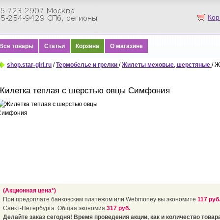
Кор
Все товары
Статьи
Корзина
О магазине
shop.star-girl.ru
/
Термобелье и грелки
/
Жилеты меховые, шерстяные
/ 
Жилетка теплая c шерстью овцы Симфония
(Акционная цена*)
При предоплате банковским платежом или Webmoney вы экономите
117 руб
Санкт-Петербурга. Общая экономия
317 руб.
Делайте заказ сегодня! Время проведения акции, как и количество товара