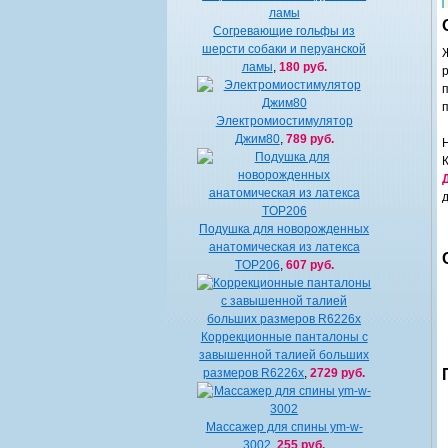
Согревающие гольфы из
шерсти собаки и перуанской
ламы
,
180 руб.
Электромиостимулятор
Джим80
,
789 руб.
Подушка для новорожденных
анатомическая из латекса
TOP206
,
607 руб.
Коррекционные панталоны с
завышенной талией больших
размеров R6226x
,
2729 руб.
Массажер для спины ym-w-
3002
,
255 руб.