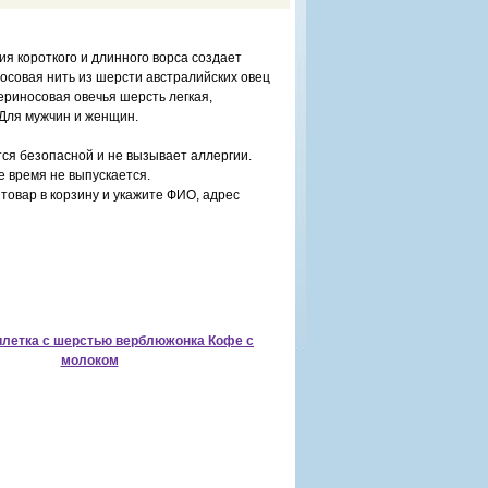
я короткого и длинного ворса создает
осовая нить из шерсти австралийских овец
ериносовая овечья шерсть легкая,
 Для мужчин и женщин.
тся безопасной и не вызывает аллергии.
е время не выпускается.
товар в корзину и укажите ФИО, адрес
летка c шерстью верблюжонка Кофе с
молоком