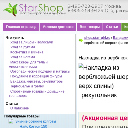
Главная страница
Условия доставки
Все товары
Статьи
К
Что купить
shop.star-girl.ru
/
Бандажи
Уход за лицом и волосами
верблюжьей шерсти (на ве
Уход за руками
Косметика и гигиена
Накладка из верблюж
Уход за ногами
Массажеры для тела и
миостимуляторы
Ортопедические подушки и матрасы
Похудание и коррекция фигуры
Бандажи, корсеты, реклинаторы
Термобелье и грелки
Спортивные товары и домашние
тренажеры
Статьи
О магазине
Популярные товары
(Акционная це
При предоплат