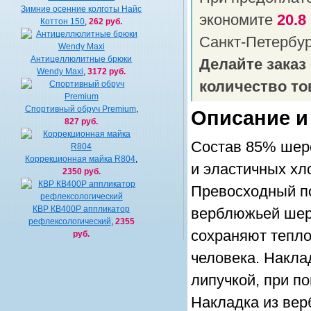
Зимние осенние колготы Найс
экономите
20.8
Коттон 150
,
262 руб.
Санкт-Петербу
Антицеллюлитные брюки
Делайте заказ
Wendy Maxi
,
3172 руб.
количество то
Спортивный обруч Premium
,
Описание и
827 руб.
Состав 85% шер
Коррекционная майка R804
,
и эластичных хл
2350 руб.
Превосходный по
КВР КВ400Р аппликатор
верблюжьей шерс
рефлексологический
,
2355
сохраняют тепло
руб.
человека. Накла
липучкой, при п
Накладка из вер