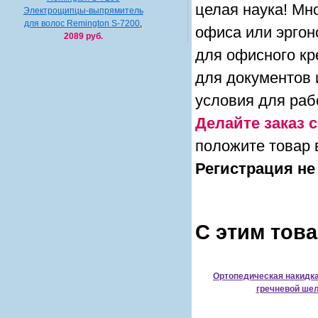
целая наука! Мн
Электрощипцы-выпрямитель
для волос Remington S-7200
,
офиса или эргон
2089 руб.
для офисного кр
для документов 
условия для раб
Делайте заказ с
положите товар 
Регистрация не
С этим тов
Ортопедическая накидка
гречневой ше