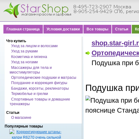
Главная страница
Условия доставки
Все товары
Статьи
К
Что купить
shop.star-girl.
Уход за лицом и волосами
Уход за руками
Ортопедическ
Косметика и гигиена
Подушка при б
Уход за ногами
Массажеры для тела и
миостимуляторы
Ортопедические подушки и матрасы
Похудание и коррекция фигуры
Подушка при
Бандажи, корсеты, реклинаторы
Термобелье и грелки
Спортивные товары и домашние
тренажеры
Статьи
О магазине
Популярные товары