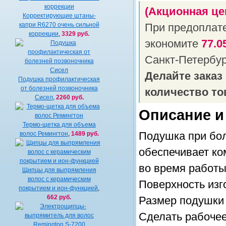
(Акционная це
Корректирующие штаны-
капри R6270 очень сильной
При предоплат
коррекции
,
3329 руб.
экономите
77.0
Санкт-Петербу
Делайте заказ
Подушка профилактическая
от болезней позвоночника
количество то
Сисел
,
2260 руб.
Описание и
Термо-щетка для объема
волос Ремингтон
,
1489 руб.
Подушка при бол
обеспечивает к
во время работы
Щипцы для выпрямления
волос с керамическим
Поверхность изг
покрытием и ион-функцией
,
662 руб.
Размер подушки 
Сделать рабочее