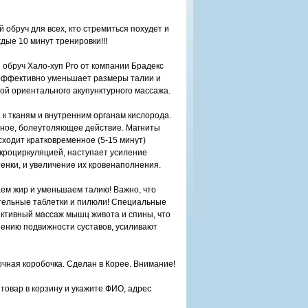
обруч для всех, кто стремиться похудет и
дые 10 минут тренировки!!!
обруч Хало-хуп Pro от компании Брадекс
 Эффективно уменьшает размеры талии и
кой ориентального акупунктурного массажа.
к тканям и внутренним органам кислорода.
вное, болеутоляющее действие. Магниты
сходит кратковременное (5-15 минут)
кроциркуляцией, наступает усиление
енки, и увеличение их кровенаполнения.
аем жир и уменьшаем талию! Важно, что
ительные таблетки и пилюли! Специальные
ктивный массаж мышц живота и спины, что
шению подвижности суставов, усиливают
очная коробочка. Сделан в Корее. Внимание!
товар в корзину и укажите ФИО, адрес