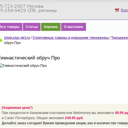
Кор
Все товары
Статьи
Корзина
О магазине
shop.star-girl.ru
/
Спортивные товары и домашние тренажеры
/
Тренажер
обруч Про
Гимнастический обруч Про
(Акционная цена*)
При предоплате банковским платежом или Webmoney вы экономите
49.95 р
и Санкт-Петербурга. Общая экономия
249.95 руб.
Делайте заказ сегодня! Время проведения акции, как и количество товара