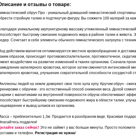
Описание и отзывы о товаре:
Гимнастический обруч Про - уникальный домашний гимнастический спортивный 
обрести стройную талию и подтянутую фигуру. Вы сожжете 100 калорий за каж
Благодаря уникальному акупунктурному массажу утяжеленный гимнастический 
способствует быстрому сжиганию подкожного жира в районе талии и живота.
бедер. Сочетает в себе элементы обычного гимнастического халухупа с техни
Под действием магнитов оптимизируется местное кровообращение и доставка 
Таким образом, происходит противовоспалительное, противоотечное, седати
имеют воздействие на развитие изменений в тканях организма. Сначала прои
замедление капилярного кровотока, которое затем сменяется интенсивной ми
капилярного кровотока, улучшение сократительной способности сосудистой ст
Миллионы людей на земле доверяют свое тело хула хупу. Крутим обруч - сжиг
тренировки с обручем - это естественный способ снижения веса. Долой сомн
шарики с магнитиками на внутренней поверхности обруча обеспечивают эффе
способствует быстрейшему сжиганию подкожного жира в области талии, улуч
пищеварение и вывод шлаков из организма.
Масса – приблизительно 1,3кг. Продается в разобраном виде. Красивая подар
Опасайтесь подделок!
Делайте заказ сейчас!
Это не займет у вас больше минуты. Просто положите 
доставки и телефон.
Регистрация не нужна
!