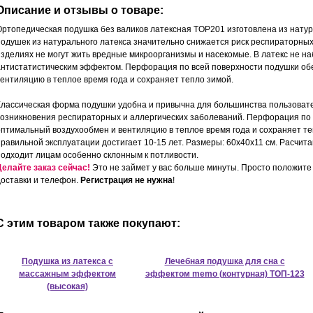
Описание и отзывы о товаре:
Ортопедическая подушка без валиков латексная TOP201 изготовлена из натур
подушек из натурального латекса значительно снижается риск респираторных и
изделиях не могут жить вредные микроорганизмы и насекомые. В латекс не н
антистатистическим эффектом. Перфорация по всей поверхности подушки об
вентиляцию в теплое время года и сохраняет тепло зимой.
Классическая форма подушки удобна и привычна для большинства пользовате
возникновения респираторных и аллергических заболеваний. Перфорация по
оптимальный воздухообмен и вентиляцию в теплое время года и сохраняет те
правильной эксплуатации достигает 10-15 лет. Размеры: 60х40х11 см. Расчит
подходит лицам особенно склонным к потливости.
Делайте заказ сейчас!
Это не займет у вас больше минуты. Просто положите 
доставки и телефон.
Регистрация не нужна
!
С этим товаром также покупают:
Подушка из латекса с
Лечебная подушка для сна с
массажным эффектом
эффектом memo (контурная) ТОП-123
(высокая)