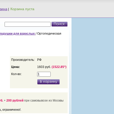
зина
|
подушки для взрослых
/ Ортопедическая
Производитель:
РФ
Цена:
1603 руб.
(1522.85*)
Кол-во:
уб.
+
200 рублей
при самовывозе из Москвы
, ограничено!
.