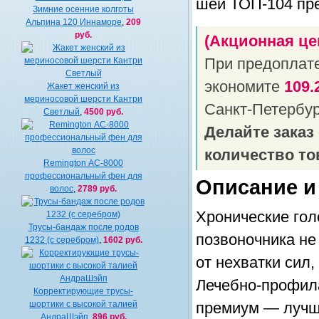
Зимние осенние колготы
Альпина 120 Иннаморе
,
209
руб.
(Акционная це
При предоплат
экономите
109.
Жакет женский из
мериносовой шерсти Кантри
Санкт-Петербу
Светлый
,
4500 руб.
Делайте заказ
количество то
Remington АС-8000
профессиональный фен для
Описание и
волос
,
2789 руб.
Хронические гол
Трусы-бандаж после родов
позвоночника не
1232 (c cеребром)
,
1602 руб.
от нехватки сил
Лечебно-профил
Корректирующие трусы-
шортики с высокой талией
премиум — лучше
АндраШэйп
,
896 руб.