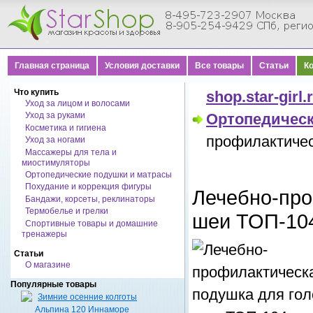
Главная страница
Условия доставки
Все товары
Статьи
К
Что купить
shop.star-girl.
Уход за лицом и волосами
Уход за руками
Ортопедичес
Косметика и гигиена
профилактичес
Уход за ногами
Массажеры для тела и
миостимуляторы
Ортопедические подушки и матрасы
Похудание и коррекция фигуры
Лечебно-про
Бандажи, корсеты, реклинаторы
Термобелье и грелки
шеи ТОП-10
Спортивные товары и домашние
тренажеры
Статьи
О магазине
Популярные товары