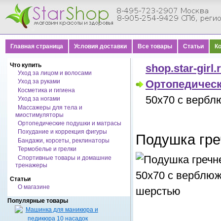
Главная страница
Условия доставки
Все товары
Статьи
К
Что купить
shop.star-girl.
Уход за лицом и волосами
Уход за руками
Ортопедичес
Косметика и гигиена
50х70 с верб
Уход за ногами
Массажеры для тела и
миостимуляторы
Ортопедические подушки и матрасы
Похудание и коррекция фигуры
Подушка гре
Бандажи, корсеты, реклинаторы
Термобелье и грелки
Спортивные товары и домашние
тренажеры
Статьи
О магазине
Популярные товары