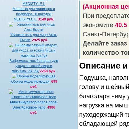
(Акционная це
Машинка для маникюра и
педикюра 10 насадок
При предоплат
MEDISTYLE L
,
3149 руб.
экономите
40.5
Санкт-Петербу
Увлажнитель для лица Аква-
Бьюти
,
2925 руб.
Делайте заказ
количество то
Вибромассажный апарат для
Описание и
ухода за кожей лица и
макияжа Ток Ток
,
2268 руб.
Подушка, наполн
Юбочка моделирующая
,
699
голову и шейный
руб.
благодаря чему 
Миостимулятор-пояс Спорт-
нагрузка на мыш
Элек Красивое Тело
,
4986
руб.
пуходержащий ти
обладающей ряд