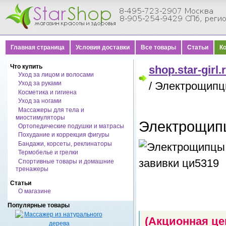
Главная страница
Условия доставки
Все товары
Статьи
К
Что купить
shop.star-girl.
Уход за лицом и волосами
Уход за руками
/ Электрощипц
Косметика и гигиена
Уход за ногами
Массажеры для тела и
миостимуляторы
Электрощипц
Ортопедические подушки и матрасы
Похудание и коррекция фигуры
Бандажи, корсеты, реклинаторы
Термобелье и грелки
Спортивные товары и домашние
тренажеры
Статьи
О магазине
Популярные товары
(Акционная це