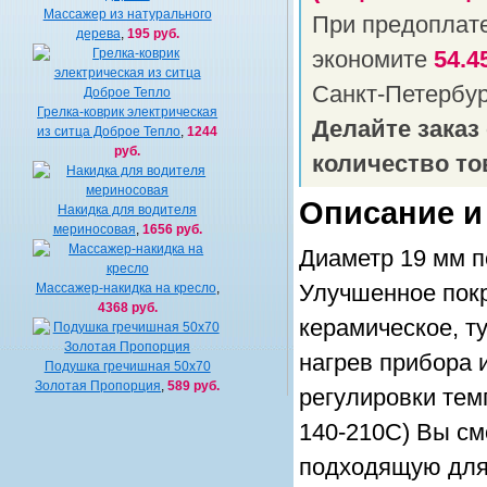
Массажер из натурального
При предоплат
дерева
,
195 руб.
экономите
54.4
Санкт-Петербу
Грелка-коврик электрическая
Делайте заказ
из ситца Доброе Тепло
,
1244
руб.
количество то
Описание и
Накидка для водителя
мериносовая
,
1656 руб.
Диаметр 19 мм п
Массажер-накидка на кресло
,
Улучшенное покр
4368 руб.
керамическое, т
нагрев прибора 
Подушка гречишная 50х70
Золотая Пропорция
,
589 руб.
регулировки тем
140-210С) Вы см
подходящую для 