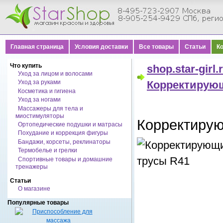
Главная страница
Условия доставки
Все товары
Статьи
К
Что купить
shop.star-girl.
Уход за лицом и волосами
Уход за руками
Корректирую
Косметика и гигиена
Уход за ногами
Массажеры для тела и
миостимуляторы
Корректиру
Ортопедические подушки и матрасы
Похудание и коррекция фигуры
Бандажи, корсеты, реклинаторы
Термобелье и грелки
Спортивные товары и домашние
тренажеры
Статьи
О магазине
Популярные товары