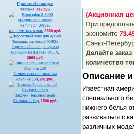
Приспособление для
массажа
,
312 руб.
(Акционная це
При предоплат
Remington S-8590
выпрямитель волос
,
3389 руб.
экономите
73.4
Санкт-Петербу
Корсетный пояс для чулков
Делайте заказ
(больших размеров) R463X
,
3998 руб.
количество то
Описание и
Зимние осенние колготки
Альпина 150
,
241 руб.
Известная амери
Заколки Персональный
специального бе
Стилист набор
,
1500 руб.
нижнего белья о
развиваться с к
различных модел