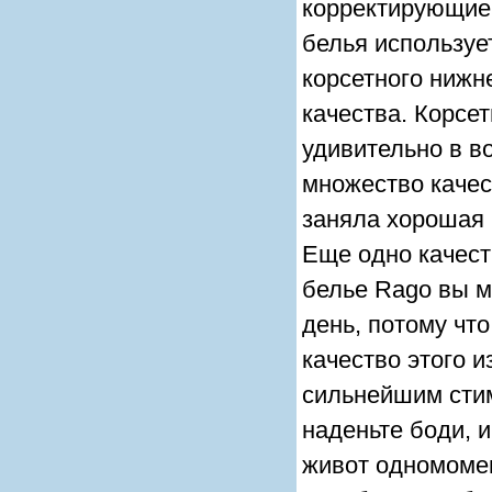
корректирующие 
белья используе
корсетного нижн
качества. Корсе
удивительно в в
множество качес
заняла хорошая 
Еще одно качест
белье Rago вы м
день, потому чт
качество этого 
сильнейшим стим
наденьте боди, 
живот одномомент