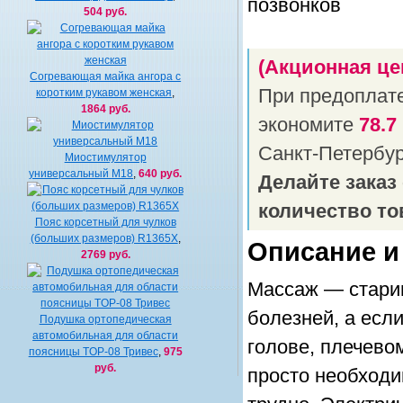
504 руб.
(Акционная це
Согревающая майка ангора с
При предоплат
коротким рукавом женская
,
1864 руб.
экономите
78.7
Санкт-Петербу
Миостимулятор
универсальный M18
,
640 руб.
Делайте заказ
количество то
Пояс корсетный для чулков
(больших размеров) R1365X
,
Описание и
2769 руб.
Массаж — старин
болезней, а есл
Подушка ортопедическая
автомобильная для области
голове, плечево
поясницы TOP-08 Тривес
,
975
руб.
просто необходи