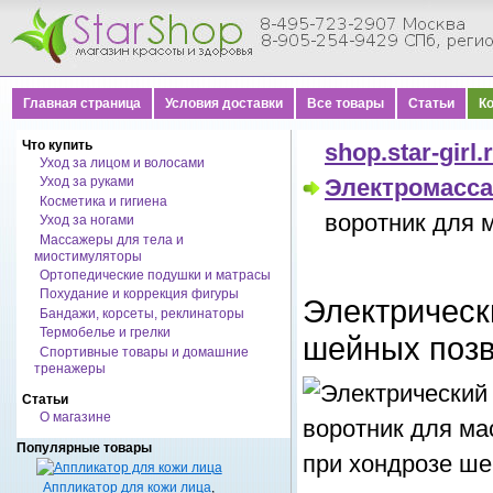
Главная страница
Условия доставки
Все товары
Статьи
К
Что купить
shop.star-girl.
Уход за лицом и волосами
Уход за руками
Электромасса
Косметика и гигиена
воротник для 
Уход за ногами
Массажеры для тела и
миостимуляторы
Ортопедические подушки и матрасы
Похудание и коррекция фигуры
Электрическ
Бандажи, корсеты, реклинаторы
Термобелье и грелки
шейных позв
Спортивные товары и домашние
тренажеры
Статьи
О магазине
Популярные товары
Аппликатор для кожи лица
,