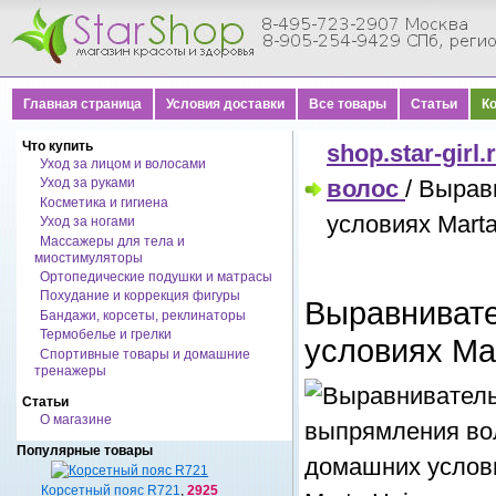
Главная страница
Условия доставки
Все товары
Статьи
К
Что купить
shop.star-girl.
Уход за лицом и волосами
Уход за руками
волос
/ Вырав
Косметика и гигиена
условиях Mart
Уход за ногами
Массажеры для тела и
миостимуляторы
Ортопедические подушки и матрасы
Похудание и коррекция фигуры
Выравнивате
Бандажи, корсеты, реклинаторы
Термобелье и грелки
условиях Ma
Спортивные товары и домашние
тренажеры
Статьи
О магазине
Популярные товары
Корсетный пояс R721
,
2925