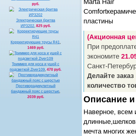
руб.
Электрическая бритва
ИР3202
,
825 руб.
(Акционная це
Корректирующие трусы R41
,
При предоплат
1469 руб.
экономите
21.0
Триммер для носа и ушей с
Санкт-Петербу
подсветкой Ziver109
,
470 руб.
Делайте заказ
количество то
Противорадикулитный
бандажный пояс с шерстью
,
Описание и
2039 руб.
Наверное, всем 
длинные,шелкови
мечта многих же