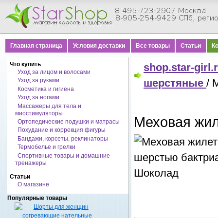
Главная страница
Условия доставки
Все товары
Статьи
К
Что купить
shop.star-girl.
Уход за лицом и волосами
Уход за руками
шерстяные
/ 
Косметика и гигиена
Уход за ногами
Массажеры для тела и
миостимуляторы
Меховая жил
Ортопедические подушки и матрасы
Похудание и коррекция фигуры
Бандажи, корсеты, реклинаторы
Термобелье и грелки
Спортивные товары и домашние
тренажеры
Статьи
О магазине
Популярные товары