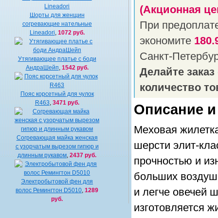
(Акционная це
Шорты для женщин
При предоплат
согревающие нательные
Lineadori
,
1072 руб.
экономите
180.
Санкт-Петербу
Утягивающее платье с боди
АндраШейп
,
1542 руб.
Делайте заказ
количество то
Пояс корсетный для чулок
R463
,
3471 руб.
Описание и
Меховая жилетка
Согревающая майка женская
шерсти элит-кла
с узорчатым вырезом гипюр и
длинным рукавом
,
2437 руб.
прочностью и из
больших воздуш
Электробытовой фен для
и легче овечей 
волос Ремингтон D5010
,
1289
руб.
изготовляется ж