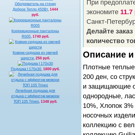
При предоплат
Обогреватель на стенку
Доброе Тепло 450Вт
,
1444
экономите
11.7
руб.
Санкт-Петербу
Делайте заказ
Коррекционные панталоны
R005
,
1740 руб.
количество то
Описание и
Коврик-сидушка из овечей
шерсти
,
250 руб.
Плотные теплые
Подушка I 170x30
,
1800 руб.
200 ден, со стр
и защищающие от
Лечебная подушка для
однородные, лас
отдыха с эффектом мемори
ТОП 105 Trives
,
1348 руб.
10%, Хлопок 3% 
носочных издели
коллекцию с вел
коллекцию Guili