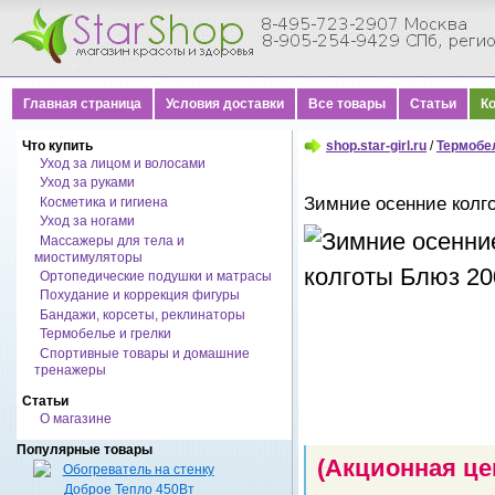
Главная страница
Условия доставки
Все товары
Статьи
К
Что купить
shop.star-girl.ru
/
Термобе
Уход за лицом и волосами
Уход за руками
Зимние осенние колго
Косметика и гигиена
Уход за ногами
Массажеры для тела и
миостимуляторы
Ортопедические подушки и матрасы
Похудание и коррекция фигуры
Бандажи, корсеты, реклинаторы
Термобелье и грелки
Спортивные товары и домашние
тренажеры
Статьи
О магазине
Популярные товары
(Акционная це