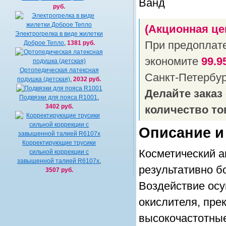
руб.
(Акционная це
Электрогрелка в виде жилетки
Доброе Тепло
,
1381 руб.
При предоплат
экономите
99.9
Ортопедическая латексная
Санкт-Петербу
подушка (детская)
,
2032 руб.
Делайте заказ
Подвязки для пояса R1001
,
3402 руб.
количество то
Описание и
Корректирующие трусики
Косметический а
cильной коррекции с
завышенной талией R6107x
,
результативно б
3507 руб.
Воздействие ос
окислителя, пре
высокочастотны