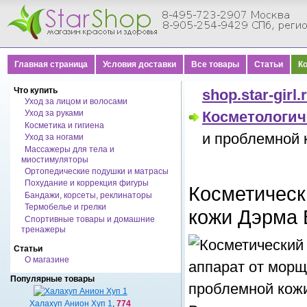
Главная страница
Условия доставки
Все товары
Статьи
К
Что купить
shop.star-girl.
Уход за лицом и волосами
Уход за руками
Косметологи
Косметика и гигиена
и проблемной 
Уход за ногами
Массажеры для тела и
миостимуляторы
Ортопедические подушки и матрасы
Похудание и коррекция фигуры
Косметическ
Бандажи, корсеты, реклинаторы
Термобелье и грелки
кожи Дэрма 
Спортивные товары и домашние
тренажеры
Статьи
О магазине
Популярные товары
Халахуп Анион Хуп 1
,
774