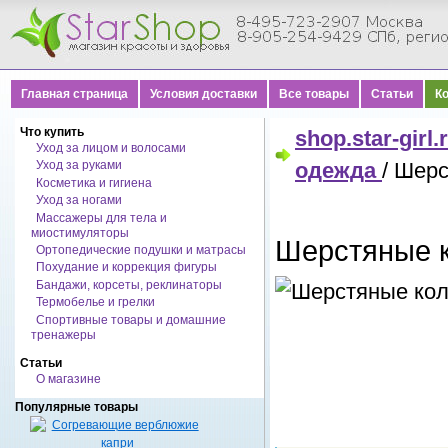
Главная страница
Условия доставки
Все товары
Статьи
К
Что купить
shop.star-girl.
Уход за лицом и волосами
Уход за руками
одежда
/ Шер
Косметика и гигиена
Уход за ногами
Массажеры для тела и
миостимуляторы
Шерстяные 
Ортопедические подушки и матрасы
Похудание и коррекция фигуры
Бандажи, корсеты, реклинаторы
Термобелье и грелки
Спортивные товары и домашние
тренажеры
Статьи
О магазине
Популярные товары