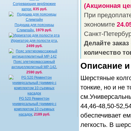
Согревающие верблюжие
(Акционная це
капри
,
835 руб.
При предоплат
экономите
24.0
Подушка для поясницы
Слимлайн
,
1979 руб.
Санкт-Петербу
Ирригатор для полости рта
,
Делайте заказ
2499 руб.
количество то
Пояс элеткромассажный
Описание и
антицеллюлитный MP-142
,
2590 руб.
Шерстяные колгот
тонкие, но и не 
см.Универсальны
PG 520 Ремингтон
универсальный триммер c
44,46-48,50-52,
комплектом 10 съемных
обеспечивает ем
насадок
,
2189 руб.
легкость. В шер