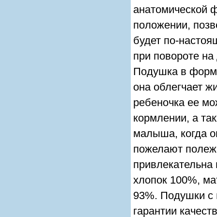
анатомической ф
положении, позв
будет по-настоя
при повороте на
Подушка в форме
она облегчает ж
ребеночка ее мо
кормлении, а та
малыша, когда о
пожелают полежа
привлекательна 
хлопок 100%, м
93%. Подушки с
гарантии качест