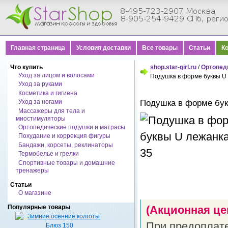
Главная страница
Условия доставки
Все товары
Статьи
К
Что купить
shop.star-girl.ru
/
Ортопед
Уход за лицом и волосами
Подушка в форме буквы U 
Уход за руками
Косметика и гигиена
Подушка в форме бук
Уход за ногами
Массажеры для тела и
миостимуляторы
Ортопедические подушки и матрасы
Похудание и коррекция фигуры
Бандажи, корсеты, реклинаторы
Термобелье и грелки
Спортивные товары и домашние
тренажеры
Статьи
О магазине
Популярные товары
(Акционная це
При предоплат