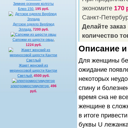
Зимние осенние колготы
экономите
170 
Блюз 150
,
195 руб.
Санкт-Петербу
Детское одеяло Верблюд
Делайте заказ
Эллада
,
7200 руб.
количество то
Сапожки из шерсти овцы
,
1224 руб.
Описание и
Для женщины бер
Жакет женский из
ожидание появлен
мериносовой шерсти Кантри
Светлый
,
4500 руб.
некоторых неудо
электромиостимулятор
,
496
спину и болезне
руб.
время сна не все
женщине в сложн
в итоге привест
буквы U лежанка